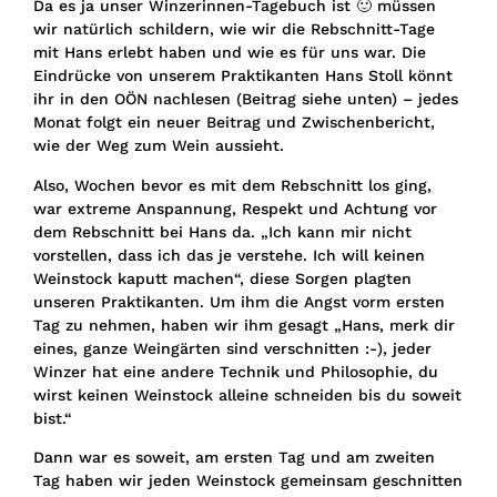
Da es ja unser Winzerinnen-Tagebuch ist 🙂 müssen
wir natürlich schildern, wie wir die Rebschnitt-Tage
mit Hans erlebt haben und wie es für uns war. Die
Eindrücke von unserem Praktikanten Hans Stoll könnt
ihr in den OÖN nachlesen (Beitrag siehe unten) – jedes
Monat folgt ein neuer Beitrag und Zwischenbericht,
wie der Weg zum Wein aussieht.
Also, Wochen bevor es mit dem Rebschnitt los ging,
war extreme Anspannung, Respekt und Achtung vor
dem Rebschnitt bei Hans da. „Ich kann mir nicht
vorstellen, dass ich das je verstehe. Ich will keinen
Weinstock kaputt machen“, diese Sorgen plagten
unseren Praktikanten. Um ihm die Angst vorm ersten
Tag zu nehmen, haben wir ihm gesagt „Hans, merk dir
eines, ganze Weingärten sind verschnitten :-), jeder
Winzer hat eine andere Technik und Philosophie, du
wirst keinen Weinstock alleine schneiden bis du soweit
bist.“
Dann war es soweit, am ersten Tag und am zweiten
Tag haben wir jeden Weinstock gemeinsam geschnitten