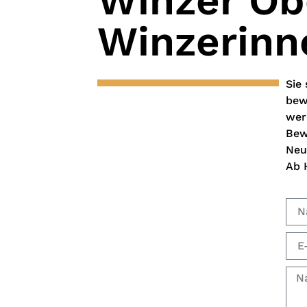
Winzer Ob
Winzerinn
Sie
bew
wer
Bew
Neu
Ab 