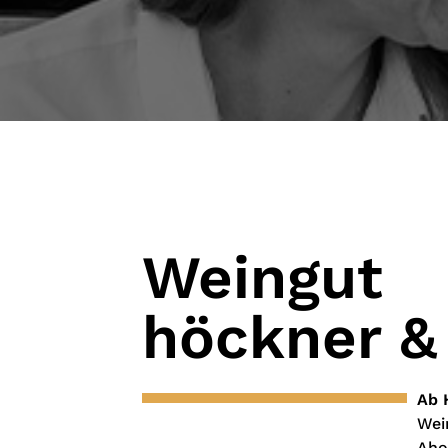
Weingut
höckner &
Ab 
Wei
Aho