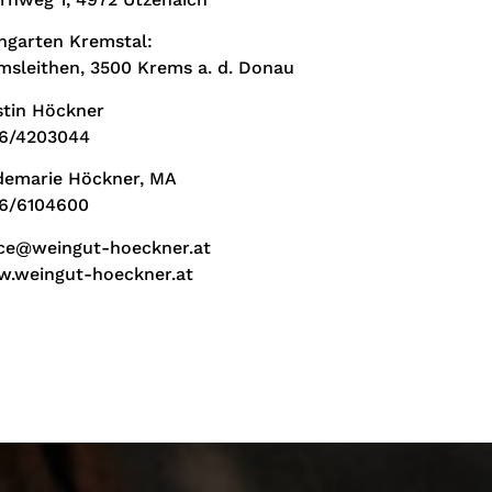
ngarten Kremstal:
msleithen, 3500 Krems a. d. Donau
stin Höckner
6/4203044
demarie Höckner, MA
6/6104600
ice@weingut-hoeckner.at
.weingut-hoeckner.at