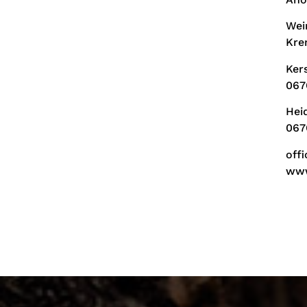
Wei
Kre
Ker
067
Hei
067
off
www