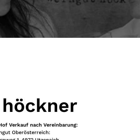
 höckner
Hof Verkauf nach Vereinbarung:
ngut Oberösterreich:
rnweg 1, 4972 Utzenaich