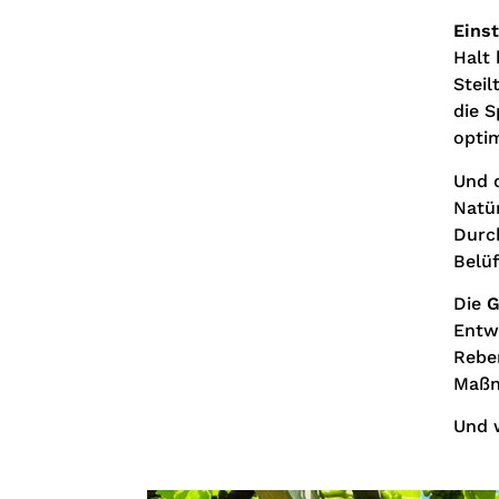
Eins
Halt 
Steil
die S
optim
Und 
Natü
Durc
Belü
Die
G
Entwi
Reben
Maßn
Und 