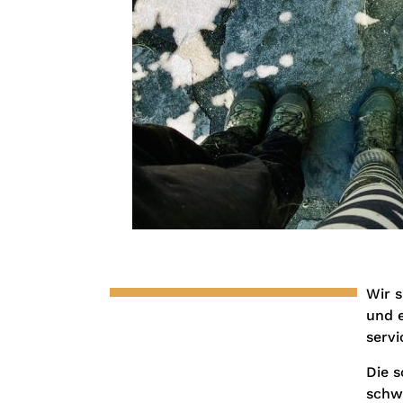
Wir s
und 
servi
Die s
schwi