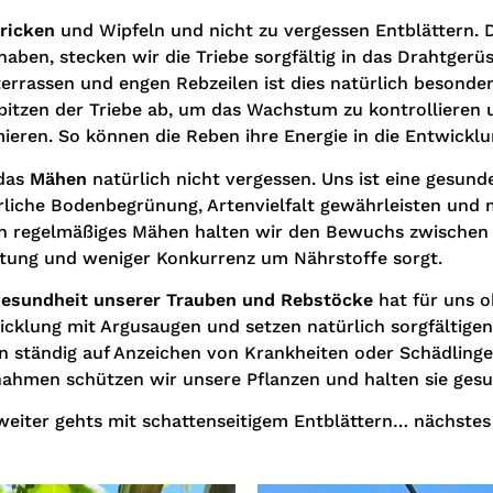
tricken
und Wipfeln und nicht zu vergessen Entblättern.
haben, stecken wir die Triebe sorgfältig in das Drahtgerü
terrassen und engen Rebzeilen ist dies natürlich besonde
pitzen der Triebe ab, um das Wachstum zu kontrollieren 
ieren. So können die Reben ihre Energie in die Entwickl
das
Mähen
natürlich nicht vergessen. Uns ist eine gesund
rliche Bodenbegrünung, Artenvielfalt gewährleisten und
h regelmäßiges Mähen halten wir den Bewuchs zwischen d
ftung und weniger Konkurrenz um Nährstoffe sorgt.
esundheit unserer Trauben und Rebstöcke
hat für uns o
cklung mit Argusaugen und setzen natürlich sorgfältige
 ständig auf Anzeichen von Krankheiten oder Schädlingen
ahmen schützen wir unsere Pflanzen und halten sie gesu
weiter gehts mit schattenseitigem Entblättern… nächstes