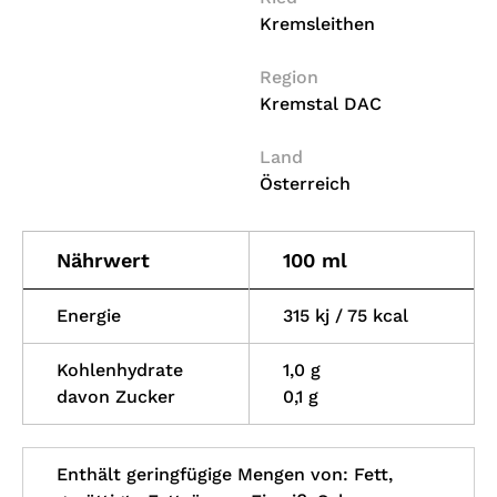
Kremsleithen
Region
Kremstal DAC
Land
Österreich
Nährwert
100 ml
Energie
315 kj / 75 kcal
Kohlenhydrate
1,0 g
davon Zucker
0,1 g
Enthält geringfügige Mengen von: Fett,